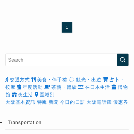
1
交通方式
美食・伴手禮
觀光・出遊
占卜・
按摩
年度活動
茶藝・體驗
在日本生活
博物
館
夜生活
區域別
大阪基本資訊
特輯
新聞
今日的日語
大阪電話簿
優惠券
Transportation