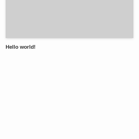
Hello world!
2021年9月16日
1
©
Shop osakafan.