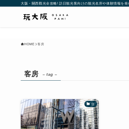
大阪・關西觀光全攻略! 訪日観光客向けの観光名所や体験情報を発
HOME
客房
客房
– tag –
住