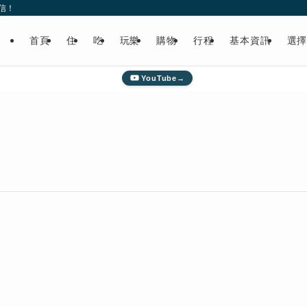
信！
首頁
住
吃
玩樂
購物
行程
基本資訊
選
YouTube→