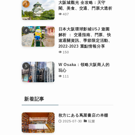
大阪城觀光 全攻略：天守
閣、美食、交通、門票大透析
407
日本大阪環球影城USJ 遊園
解析 ： 交通指南、門票、快
速通關資訊、季節限定活動、
2022-2023 重點情報分享
150
W Osaka：領略大阪商人的
玩心
111
新着記事
枚方にある蔦屋書店の本棚
2025-07-30
玩樂